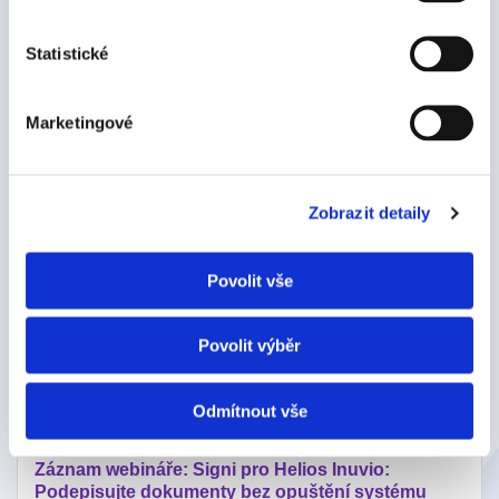
Digitalizace podepisování
a firemních procesů je naše téma.
Statistické
Píšeme o tom, jak se posunout od papírů
k digitálním
dokumentům.
A ukazujeme, že to není zas taková věda.
Marketingové
Zobrazit všechny články
Zobrazit detaily
Povolit vše
Povolit výběr
Odmítnout vše
Záznam webináře: Signi pro Helios Inuvio:
Podepisujte dokumenty bez opuštění systému