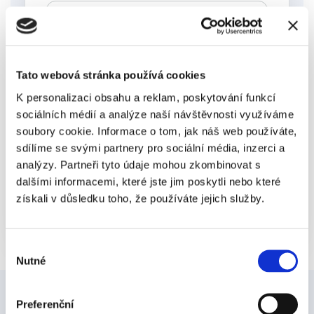
Firma:
Tato webová stránka používá cookies
K personalizaci obsahu a reklam, poskytování funkcí
sociálních médií a analýze naší návštěvnosti využíváme
Odesláním formuláře beru na vědomí, že mé
osobní údaje budou zpracovávány k vyřízení
soubory cookie. Informace o tom, jak náš web používáte,
mé poptávky. Více informací o zpracování
sdílíme se svými partnery pro sociální média, inzerci a
osobních údajů a souvisejících právech je
dostupné
zde
.
analýzy. Partneři tyto údaje mohou zkombinovat s
dalšími informacemi, které jste jim poskytli nebo které
získali v důsledku toho, že používáte jejich služby.
Výběr
Nutné
souhlasu
Preferenční
Články