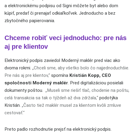
a elektronickému podpisu od Signi môžete byt alebo dom
kúpiť, predať či prenajať odkiaľkoľvek. Jednoducho a bez
zbytočného papierovania.
Chceme robiť veci jednoducho: pre nás
aj pre klientov
Elektronický podpis zaviedol Moderný maklér pred viac ako
dvoma rokmi.
„Chceli sme, aby všetko bolo čo najjednoduchšie.
Pre nás aj pre klientov,“
spomína
Kristián Kopp, CEO
spoločnosti Moderný maklér
. Pred digitalizáciou posielali
dokumenty poštou.
„Museli sme riešiť tlač, chodenie na poštu,
celá transakcia sa tak o týždeň až dva zdržala,“
podotýka
Kristián.
„Často tiež maklér musel za klientom kvôli zmluve
cestovať.“
Preto padlo rozhodnutie prejsť na elektronický podpis.