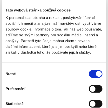
cenia možnosť pracovať slobodne po celom Slovensku, šetriť
Tato webová stránka používá cookies
čas a sústrediť sa na klientov.
K personalizaci obsahu a reklam, poskytování funkcí
sociálních médií a analýze naší návštěvnosti využíváme
soubory cookie. Informace o tom, jak náš web používáte,
sdílíme se svými partnery pro sociální média, inzerci a
analýzy. Partneři tyto údaje mohou zkombinovat s
dalšími informacemi, které jste jim poskytli nebo které
získali v důsledku toho, že používáte jejich služby.
Výběr
Nutné
souhlasu
Všetko v jednom systéme, prehľadne a rýchlo
Moderný maklér podpíše ročne približne 600
Preferenční
dokumentov
. Všetko prebieha priamo v aplikácii Signi, bez
potreby využívať DMS systémy. Následne vytvára databázu
Statistické
podpísaných zmlúv.
„Veľmi nám to uľahčuje prácu,“
podotýka