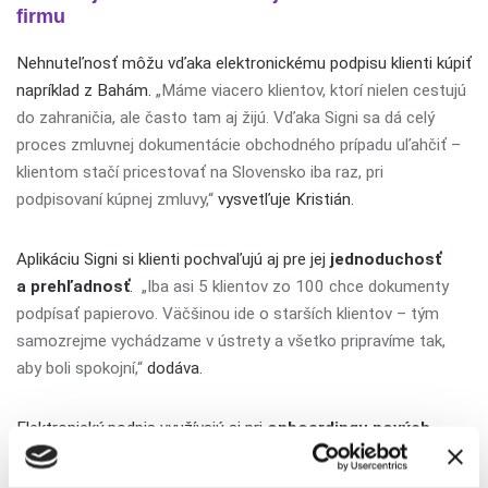
firmu
Nehnuteľnosť môžu vďaka elektronickému podpisu klienti kúpiť
napríklad z Bahám.
„Máme viacero klientov, ktorí nielen cestujú
do zahraničia, ale často tam aj žijú. Vďaka Signi sa dá celý
proces zmluvnej dokumentácie obchodného prípadu uľahčiť –
klientom stačí pricestovať na Slovensko iba raz, pri
podpisovaní kúpnej zmluvy,“
vysvetľuje Kristián.
Aplikáciu Signi si klienti pochvaľujú aj pre jej
jednoduchosť
a prehľadnosť
.
„Iba asi 5 klientov zo 100 chce dokumenty
podpísať papierovo. Väčšinou ide o starších klientov – tým
samozrejme vychádzame v ústrety a všetko pripravíme tak,
aby boli spokojní,“
dodáva.
Elektronický podpis využívajú aj pri
onboardingu nových
maklérov.
„Vďaka Signi maklérom odpadne množstvo
papierovania a chodenia na poštu,“
hovorí Kristián. Makléri si