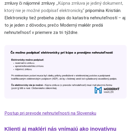
zmluvy či nájomné zmluvy.
„Kúpna zmluva je jediný dokument,
ktorý nie je možné podpísať elektronicky,“
pripomína Kristián.
Elektronicky tiež prebieha zápis do katastra nehnuteľností – aj
to je jeden z dôvodov, prečo Moderný maklér predá
nehnuteľnosť v priemere za tri týždne.
Postup pri prevode nehnuteľnosti na Slovensku
Klienti aj makléri nás vnímajú ako inovatívnu