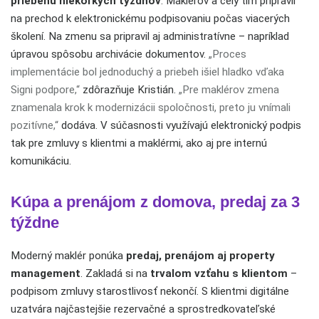
priebehu niekoľkých týždňov
. Maklérov a celý tím pripravil
na prechod k elektronickému podpisovaniu počas viacerých
školení. Na zmenu sa pripravil aj administratívne – napríklad
úpravou spôsobu archivácie dokumentov.
„Proces
implementácie bol jednoduchý a priebeh išiel hladko vďaka
Signi podpore,“
zdôrazňuje Kristián.
„Pre maklérov zmena
znamenala krok k modernizácii spoločnosti, preto ju vnímali
pozitívne,“
dodáva. V súčasnosti využívajú elektronický podpis
tak pre zmluvy s klientmi a maklérmi, ako aj pre internú
komunikáciu.
Kúpa a prenájom z domova, predaj za 3
týždne
Moderný maklér ponúka
predaj, prenájom aj property
management
. Zakladá si na
trvalom vzťahu s klientom
–
podpisom zmluvy starostlivosť nekončí. S klientmi digitálne
uzatvára najčastejšie rezervačné a sprostredkovateľské