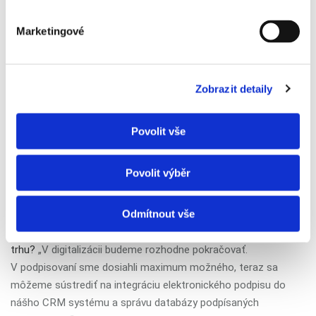
Kristián. Vďaka ušetrenému času môže maklér za každý
podpis zmluvy
nabrať ďalšiu nehnuteľnosť
.
Marketingové
„Na aplikácii ma osobne najviac baví, že si v nej jednoducho
vyhľadám, čo potrebujem. Často s nami klient rieši viac
Zobrazit detaily
zákaziek – napríklad kúpu domu a jeho prenájom. Klient nám
v systéme Signi zostane, nemusím ho zložito zadávať znova,
Povolit vše
rovno mi vyskočí zo systému,“
pochvaľuje si Kristián.
Povolit výběr
Moderný maklér s digitalizáciou
pokračuje
Odmítnout vše
Aké stereotypy zbúra
Moderný maklér
po piatich rokoch na
trhu?
„V digitalizácii budeme rozhodne pokračovať.
V podpisovaní sme dosiahli maximum možného, teraz sa
môžeme sústrediť na integráciu elektronického podpisu do
nášho CRM systému a správu databázy podpísaných