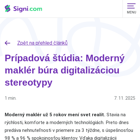
MENU
Zpět na přehled článků
Prípadová štúdia: Moderný
maklér búra digitalizáciou
stereotypy
1 min.
7. 11. 2025
Moderný maklér už 5 rokov mení svet realít.
Stavia na
rýchlosti, komforte a moderných technológiách. Preto dnes
predáva nehnuteľnosti v priemere za 3 týždne, s úspešnosťou
98 % a 96 % spokojnosťou klientov. Vďaka digitalizácii