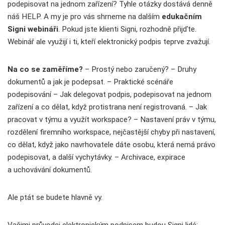
podepisovat na jednom zařízení? Tyhle otázky dostává denně
náš HELP. A my je pro vás shrneme na dalším
edukačním
Signi webináři
. Pokud jste klienti Signi, rozhodně přijďte.
Webinář ale využijí i ti, kteří elektronický podpis teprve zvažují.
Na co se zaměříme?
– Prostý nebo zaručený?
– Druhy
dokumentů a jak je podepsat.
– Praktické scénáře
podepisování
– Jak delegovat podpis, podepisovat na jednom
zařízení a co dělat, když protistrana není registrovaná.
– Jak
pracovat v týmu a využít workspace?
– Nastavení práv v týmu,
rozdělení firemního workspace, nejčastější chyby při nastavení,
co dělat, když jako navrhovatele dáte osobu, která nemá právo
podepisovat, a další vychytávky.
– Archivace, expirace
a uchovávání dokumentů.
Ale ptát se budete hlavně vy.