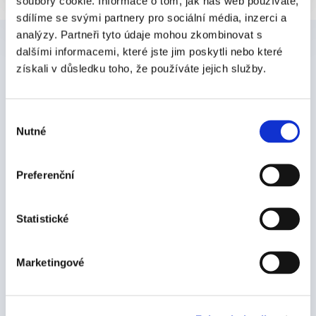
soubory cookie. Informace o tom, jak náš web používáte,
sdílíme se svými partnery pro sociální média, inzerci a
analýzy. Partneři tyto údaje mohou zkombinovat s
dalšími informacemi, které jste jim poskytli nebo které
Články
získali v důsledku toho, že používáte jejich služby.
Digitalizácia podpisovania a firemných procesov je našou
témou. Píšeme o tom, ako prejsť z papierových dokumentov
Výběr
na digitálne. A my ukazujeme, že to nie je až taká veda.
Nutné
souhlasu
Zobraziť všetky články
Preferenční
Statistické
Marketingové