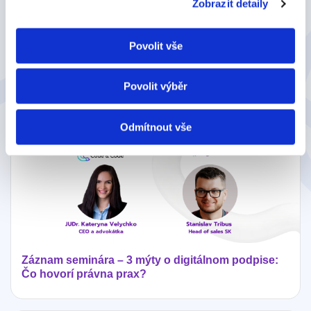
Zobrazit detaily
Papier vs. digitál: Tri mýty o elektronickom podpise
Povolit vše
na Slovensku
Povolit výběr
Odmítnout vše
Záznam seminára – 3 mýty o digitálnom podpise:
Čo hovorí právna prax?