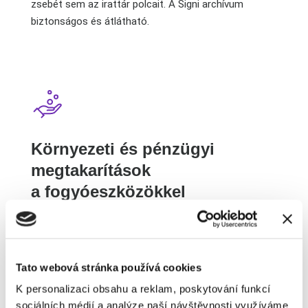
zsebét sem az irattár polcait. A Signi archívum
biztonságos és átlátható.
Környezeti és pénzügyi
megtakarítások
a fogyóeszközökkel
kapcsolatban
Minden nyomtatás nélküli oldal számít. Az
alacsonyabb papír- és tintafogyasztás Önt és
a környezetet is boldogabbá teszi. Irodájának
Tato webová stránka používá cookies
üzemeltetési költségei jelentősen csökkennek.
K personalizaci obsahu a reklam, poskytování funkcí
sociálních médií a analýze naší návštěvnosti využíváme