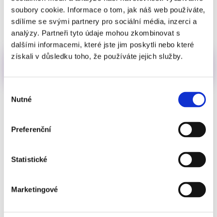
soubory cookie. Informace o tom, jak náš web používáte,
sdílíme se svými partnery pro sociální média, inzerci a
analýzy. Partneři tyto údaje mohou zkombinovat s
dalšími informacemi, které jste jim poskytli nebo které
Szeretnék digitálisan szerződést
získali v důsledku toho, že používáte jejich služby.
kötni
Výběr
Nutné
souhlasu
Preferenční
Statistické
Marketingové