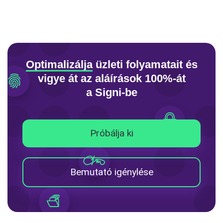
Optimalizálja
üzleti folyamatait
és
vigye át az aláírások 100%-át
a Signi-be
Próbálja ki
Bemutató igénylése