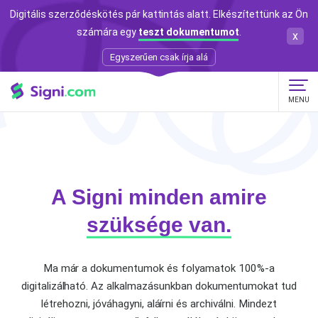
Digitális szerződéskötés pár kattintás alatt. Elkészítettünk az Ön
számára egy
teszt dokumentumot
.
x
Egyszerűen csak írja alá
MENU
A Signi minden amire
szüksége van.
Ma már a dokumentumok és folyamatok 100%-a
digitalizálható. Az alkalmazásunkban dokumentumokat tud
létrehozni, jóváhagyni, aláírni és archiválni.
Mindezt