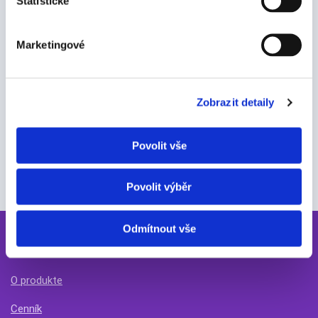
Statistické
Marketingové
Zobrazit detaily
Jak pracovat se Signi? Videonávody (nejen)
o prémiových funkcích.
Povolit vše
Povolit výběr
Odmítnout vše
PRODUKT
O produkte
Cenník