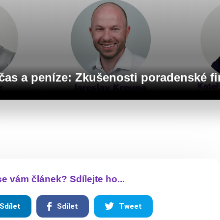
ří čas a peníze: Zkušenosti poradenské
 se vám článek? Sdílejte ho...
Sdílet
Sdílet
Tweet