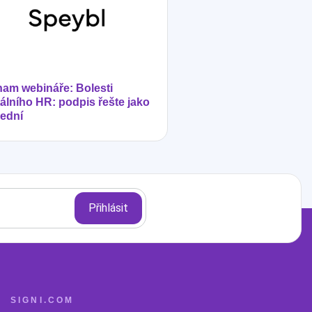
am webináře: Bolesti
tálního HR: podpis řešte jako
ední
SIGNI.COM