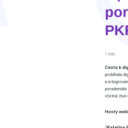
por
PK
1 min.
Cesta k di
probíhala d
a integrova
poradenské
včetně živé
Hosty webi
?
Kateřina 