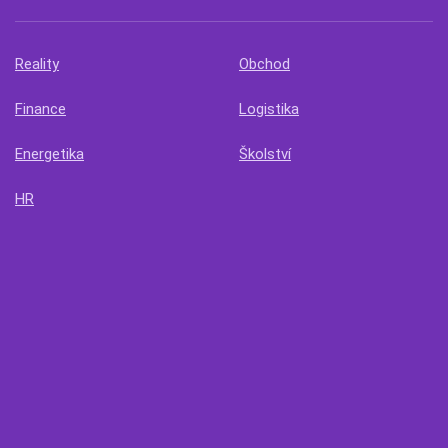
Reality
Obchod
Finance
Logistika
Energetika
Školství
HR