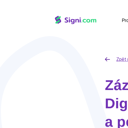
Pr
Zpět 
Zá
Dig
a p