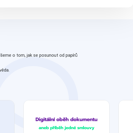
íšeme o tom, jak se posunout od papírů
věda.