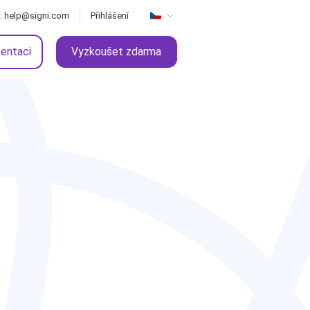
: help@signi.com
Přihlášení
zentaci
Vyzkoušet zdarma