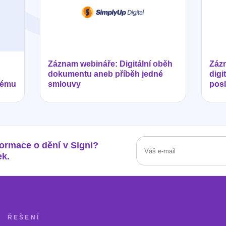
Záznam webináře: Digitální oběh
Zázn
dokumentu aneb příběh jedné
digi
tému
smlouvy
posl
formace o dění v Signi?
ek.
ŘEŠENÍ