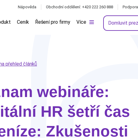
Nápověda
Obchodní oddělení: +420 222 260 888
Podpora
odukt
Ceník
Řešení pro firmy
Více
Domluvit pre
na přehled článků
znam webináře:
itální HR šetří čas
eníze: Zkušenosti