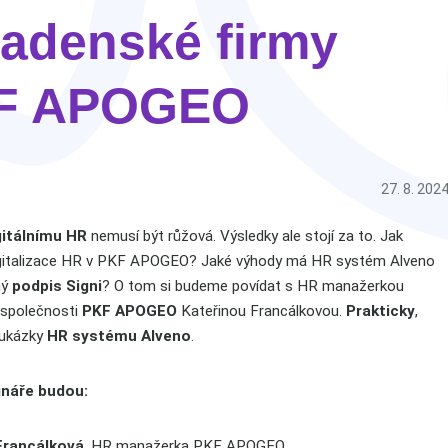
adenské firmy
F APOGEO
27. 8. 202
gitálnímu HR
nemusí být růžová. Výsledky ale stojí za to. Jak
igitalizace HR v PKF APOGEO? Jaké výhody má HR systém Alveno
ný
podpis Signi
? O tom si budeme povídat s HR manažerkou
 společnosti
PKF APOGEO
Kateřinou Francálkovou.
Prakticky
,
 ukázky
HR systému Alveno
.
náře budou:
Francálková
, HR manažerka PKF APOGEO