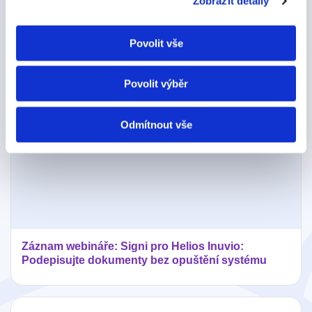
Zobrazit detaily
dokumentům.
A ukazujeme, že to není zas taková věda.
Zobrazit všechny články
Povolit vše
Povolit výběr
Odmítnout vše
Záznam webináře: Signi pro Helios Inuvio:
Podepisujte dokumenty bez opuštění systému