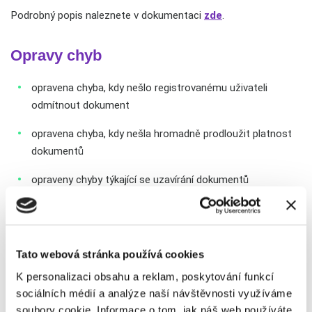
Podrobný popis naleznete v dokumentaci
zde
.
Opravy chyb
opravena chyba, kdy nešlo registrovanému uživateli
odmítnout dokument
opravena chyba, kdy nešla hromadně prodloužit platnost
dokumentů
opraveny chyby týkající se uzavírání dokumentů
opraveno to, že nelze odeslat hromadně dokument
s přílohami, pokud je jeden z dokumentů vzor s polem pro
protistranu
Tato webová stránka používá cookies
opraveny chyby s rozesíláním e-mailů
K personalizaci obsahu a reklam, poskytování funkcí
sociálních médií a analýze naší návštěvnosti využíváme
opraveny chyby týkající se hromadné rozesílky
soubory cookie. Informace o tom, jak náš web používáte,