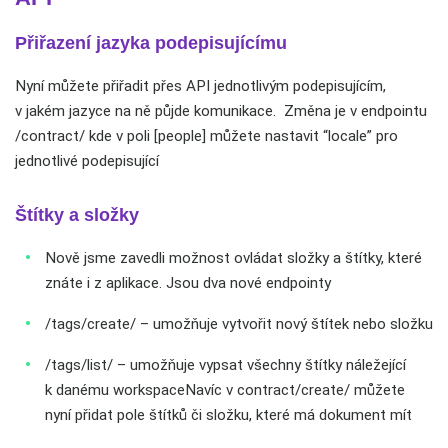
Přiřazení jazyka podepisujícímu
Nyní můžete přiřadit přes API jednotlivým podepisujícím,
v jakém jazyce na ně půjde komunikace. Změna je v endpointu
/contract/ kde v poli [people] můžete nastavit “locale” pro
jednotlivé podepisující
Štítky a složky
Nově jsme zavedli možnost ovládat složky a štítky, které
znáte i z aplikace. Jsou dva nové endpointy
/tags/create/ – umožňuje vytvořit nový štítek nebo složku
/tags/list/ – umožňuje vypsat všechny štítky náležející
k danému workspaceNavíc v contract/create/ můžete
nyní přidat pole štítků či složku, které má dokument mít