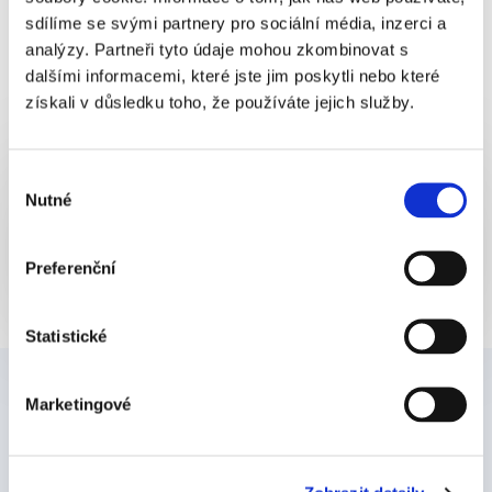
sdílíme se svými partnery pro sociální média, inzerci a
opraveno načítání údajů podle IČO
analýzy. Partneři tyto údaje mohou zkombinovat s
dalšími informacemi, které jste jim poskytli nebo které
získali v důsledku toho, že používáte jejich služby.
Výběr
Líbil se vám článek? Sdílejte ho...
Nutné
souhlasu
Preferenční
Statistické
Marketingové
Články
Digitalizace podepisování
a firemních procesů je naše téma.
Píšeme o tom, jak se posunout od papírů
k digitálním