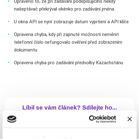
Opraveno to, že při zadávání podepisujícího někdy
našeptávač překrýval okénko pro zadávání jména
U okna API se nyní zobrazuje datum vypršení a API klíče
Opravena chyba, kdy při zapnuté možnosti neměnit
telefonní číslo nefungovalo ověření před zobrazením
dokumentu
Opravena chyba pro zadávání předvolby Kazachstánu
Líbil se vám článek? Sdílejte ho...