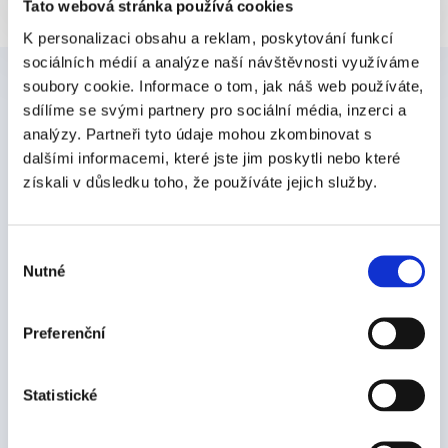
Tato webová stránka používá cookies
K personalizaci obsahu a reklam, poskytování funkcí
sociálních médií a analýze naší návštěvnosti využíváme
soubory cookie. Informace o tom, jak náš web používáte,
Články
sdílíme se svými partnery pro sociální média, inzerci a
analýzy. Partneři tyto údaje mohou zkombinovat s
Digitalizace podepisování
a firemních procesů je naše téma.
dalšími informacemi, které jste jim poskytli nebo které
Píšeme o tom, jak se posunout od papírů
k digitálním
získali v důsledku toho, že používáte jejich služby.
dokumentům.
A ukazujeme, že to není zas taková věda.
Zobrazit všechny články
Výběr
Nutné
souhlasu
Preferenční
Statistické