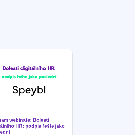
am webináře: Bolesti
tálního HR: podpis řešte jako
ední