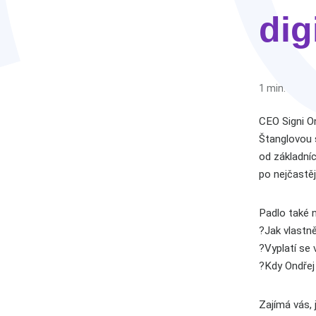
dig
1 min.
CEO Signi O
Štanglovou s
od základní
po nejčastěj
Padlo také n
?Jak vlastn
?Vyplatí se
?Kdy Ondřej
Zajímá vás,