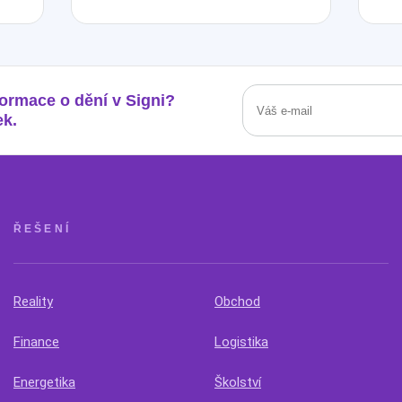
formace o dění v Signi?
ek.
ŘEŠENÍ
Reality
Obchod
Finance
Logistika
Energetika
Školství