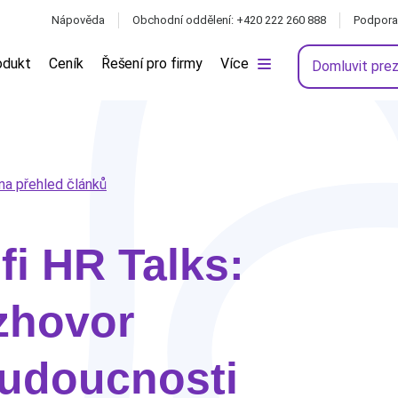
Nápověda
Obchodní oddělení: +420 222 260 888
Podpora
odukt
Ceník
Řešení pro firmy
Více
Domluvit pre
na přehled článků
fi HR Talks:
zhovor
udoucnosti