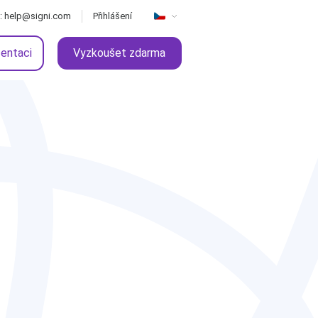
: help@signi.com
Přihlášení
zentaci
Vyzkoušet zdarma