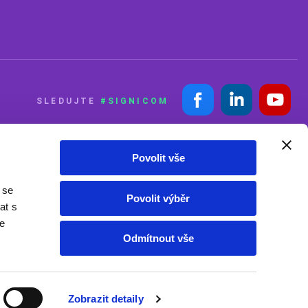
SLEDUJTE
#SIGNICOM
Povolit vše
 se
Povolit výběr
at s
te
Odmítnout vše
Zobrazit detaily