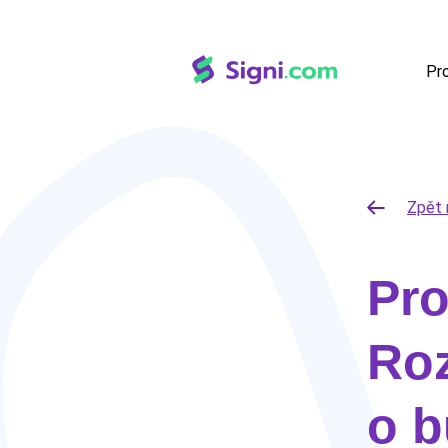
Pr
Zpět 
Pro
Ro
o b