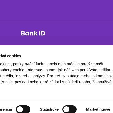
ívá cookies
reklam, poskytování funkcí sociálních médií a analýze naší
ed.
Zásady ochrany soukromí
Obchodní podmínky
ubory cookie. Informace o tom, jak náš web používáte, sdílíme
í média, inzerci a analýzy. Partneři tyto údaje mohou zkombinov
 jste jim poskytli nebo které získali v důsledku toho, že používá
erenční
Statistické
Marketingové