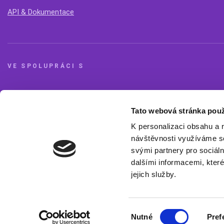
API & Dokumentace
VE SPOLUPRÁCI S
Tato webová stránka použ
K personalizaci obsahu a 
eIDAS a GDPR ready
© 2026 Signi.com. All rights reserv
návštěvnosti využíváme so
svými partnery pro sociáln
Obchodní oddělení:
sales@signi.com
dalšími informacemi, které
jejich služby.
Výběr
Nutné
Pref
souhlasu