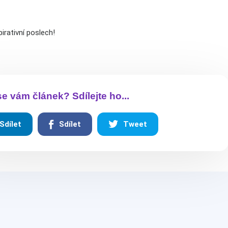
irativní poslech!
 se vám článek? Sdílejte ho...
Sdílet
Sdílet
Tweet