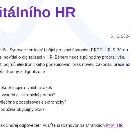
itálního HR
6. 12. 202
ndřej Synovec tentokrát přijal pozvání časopisu PROFI HR. S Bárou
i povídal o digitalizaci v HR. Během necelé půlhodiny probrali vše,
ch pojmů elektronického podepisování přes novelu zákoníku práce a
ší strachy z digitalizace.
ěkolik inspirativních otázek:
ě vypadá elektronický podpis?
 všechno podepisovat elektronicky?
 používá obyčejný blok?
 jak Ondřej odpověděl? Pusťte si rozhovor na stránkách
Profi HR