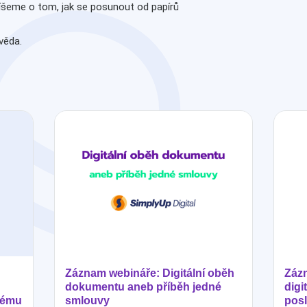
íšeme o tom, jak se posunout od papírů
věda.
Záznam webináře: Digitální oběh
Zázn
dokumentu aneb příběh jedné
digi
tému
smlouvy
posl