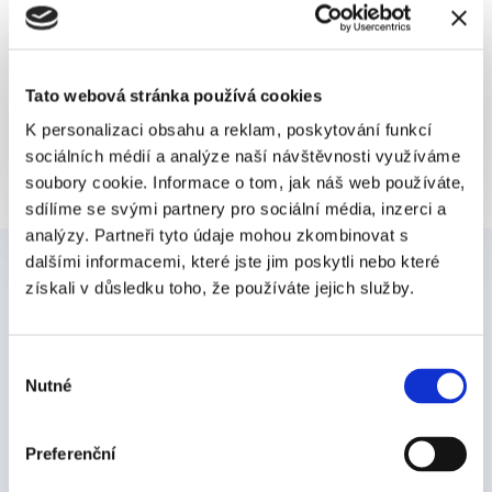
Líbil se vám článek? Sdílejte ho...
Tato webová stránka používá cookies
K personalizaci obsahu a reklam, poskytování funkcí
sociálních médií a analýze naší návštěvnosti využíváme
soubory cookie. Informace o tom, jak náš web používáte,
sdílíme se svými partnery pro sociální média, inzerci a
analýzy. Partneři tyto údaje mohou zkombinovat s
dalšími informacemi, které jste jim poskytli nebo které
Články
získali v důsledku toho, že používáte jejich služby.
Digitalizace podepisování
a firemních procesů je naše téma.
Píšeme o tom, jak se posunout od papírů
k digitálním
Výběr
Nutné
dokumentům.
A ukazujeme, že to není zas taková věda.
souhlasu
Zobrazit všechny články
Preferenční