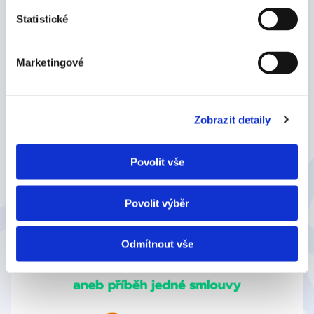
Statistické
Marketingové
Zobrazit detaily
Povolit vše
Záznam webináře: Signi pro Helios Inuvio:
Podepisujte dokumenty bez opuštění systému
Povolit výběr
Odmítnout vše