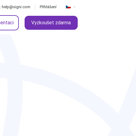
: help@signi.com
Přihlášení
zentaci
Vyzkoušet zdarma