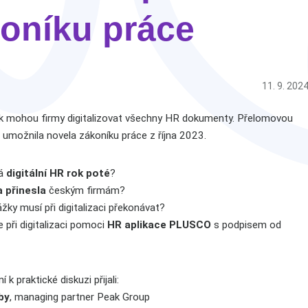
oníku práce
11. 9. 202
k mohou firmy digitalizovat všechny HR dokumenty. Přelomovou
umožnila novela zákoníku práce z října 2023.
dá
digitální HR rok poté
?
 přinesla
českým firmám?
ky musí při digitalizaci překonávat?
 při digitalizaci pomoci
HR aplikace PLUSCO
s podpisem od
k praktické diskuzi přijali:
by
, managing partner Peak Group