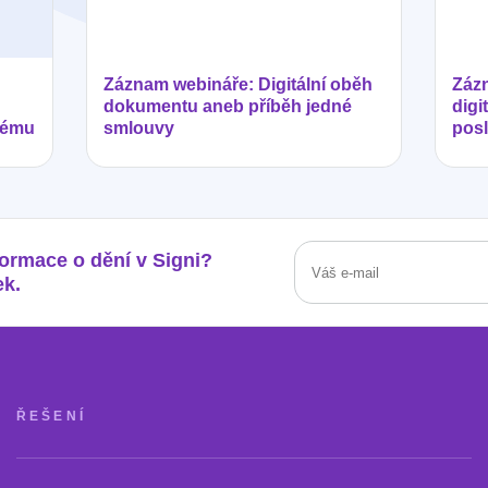
Záznam webináře: Digitální oběh
Zázn
dokumentu aneb příběh jedné
digi
tému
smlouvy
posl
formace o dění v Signi?
ek.
ŘEŠENÍ