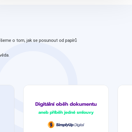
íšeme o tom, jak se posunout od papírů
věda.