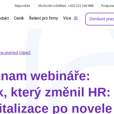
Nápověda
Obchodní oddělení: +420 222 260 888
Podpora
odukt
Ceník
Řešení pro firmy
Více
Domluvit pre
na přehled článků
znam webináře:
, který změnil HR:
italizace po novele