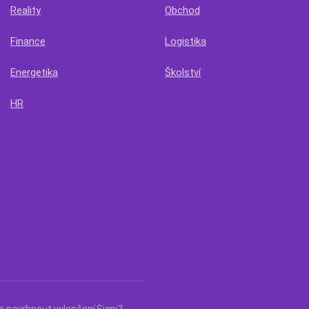
Reality
Obchod
Finance
Logistika
Energetika
Školství
HR