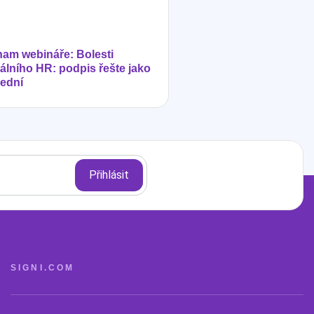
am webináře: Bolesti
tálního HR: podpis řešte jako
ední
SIGNI.COM