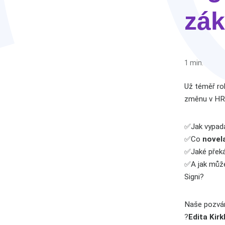
zák
1 min.
Už téměř ro
změnu v HR 
✅Jak vypa
✅Co
novela
✅Jaké překáž
✅A jak může
Signi?
Naše pozvání 
?
Edita Kirk