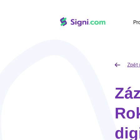
Pr
Zpět 
Zá
Rok
dig