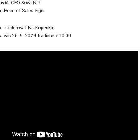
ovič
, CEO Sova Net
r
, Head of Sales Signi.
e moderovat Iva Kopecká.
a vás 26. 9. 2024 tradičně v 10:00.