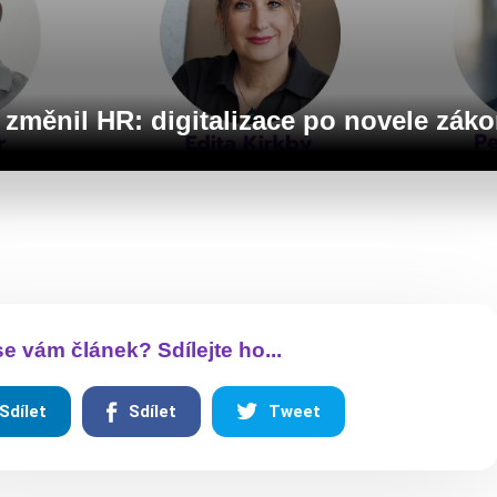
 změnil HR: digitalizace po novele zák
 se vám článek? Sdílejte ho...
Sdílet
Sdílet
Tweet