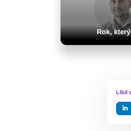
Rok, který
Líbil