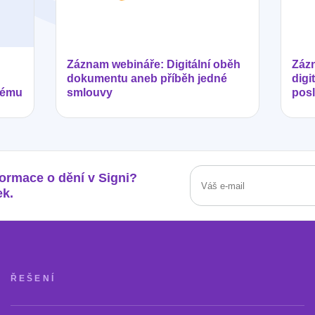
Záznam webináře: Digitální oběh
Zázn
dokumentu aneb příběh jedné
digi
tému
smlouvy
posl
formace o dění v Signi?
ek.
ŘEŠENÍ