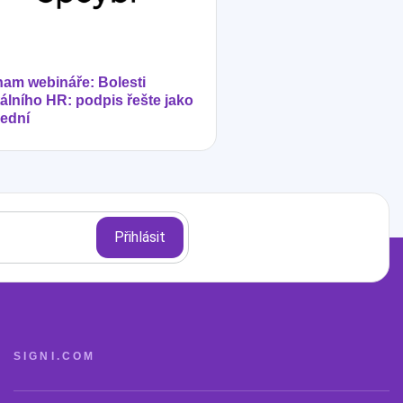
am webináře: Bolesti
tálního HR: podpis řešte jako
ední
SIGNI.COM