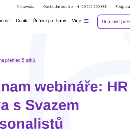
Nápověda
Obchodní oddělení: +420 222 260 888
Podpora
odukt
Ceník
Řešení pro firmy
Více
Domluvit pre
na přehled článků
znam webináře: HR
va s Svazem
sonalistů