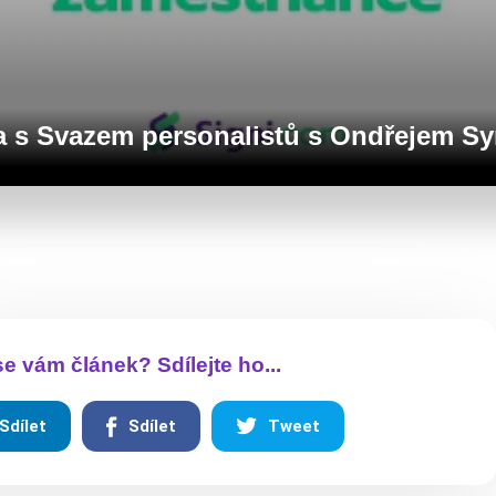
a s Svazem personalistů s Ondřejem S
 se vám článek? Sdílejte ho...
Sdílet
Sdílet
Tweet