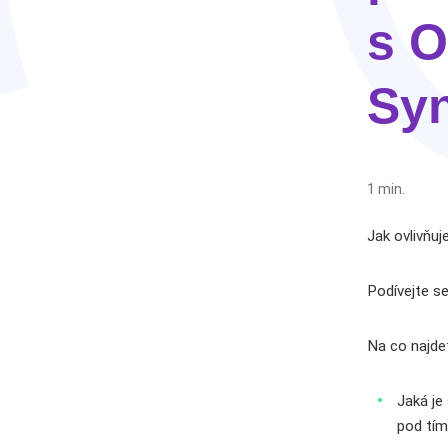
s 
Sy
1 min.
Jak ovlivňu
Podívejte 
Na co najde
Jaká je
pod tí