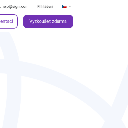
: help@signi.com
Přihlášení
zentaci
Vyzkoušet zdarma