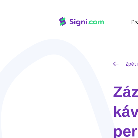
Pr
Zpět 
Zá
ká
per