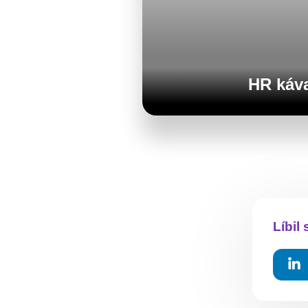
HR káv
Líbil