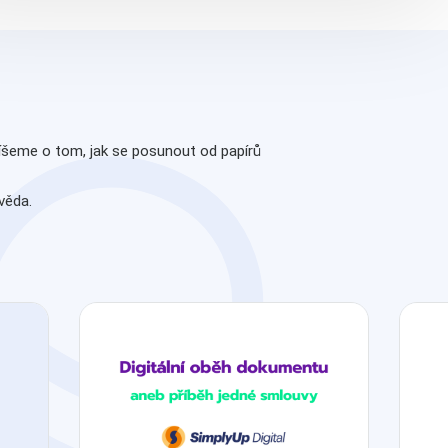
íšeme o tom, jak se posunout od papírů
věda.