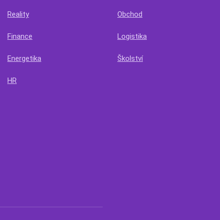
Reality
Obchod
Finance
Logistika
Energetika
Školství
HR