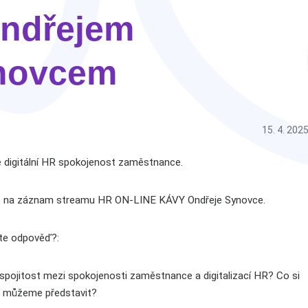
Ondřejem
novcem
15. 4. 202
je digitální HR spokojenost zaměstnance.
se na záznam streamu HR ON-LINE KÁVY Ondřeje Synovce.
te odpověď?:
 spojitost mezi spokojenosti zaměstnance a digitalizací HR? Co si
m můžeme představit?