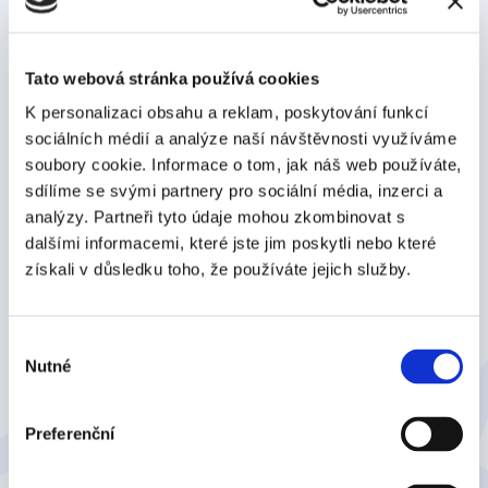
dokumentům.
A ukazujeme, že to není zas taková věda.
Zobrazit všechny články
Tato webová stránka používá cookies
K personalizaci obsahu a reklam, poskytování funkcí
sociálních médií a analýze naší návštěvnosti využíváme
soubory cookie. Informace o tom, jak náš web používáte,
sdílíme se svými partnery pro sociální média, inzerci a
analýzy. Partneři tyto údaje mohou zkombinovat s
dalšími informacemi, které jste jim poskytli nebo které
získali v důsledku toho, že používáte jejich služby.
Výběr
Nutné
souhlasu
Záznam webináře: Signi pro Helios Inuvio:
Podepisujte dokumenty bez opuštění systému
Preferenční