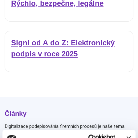
Rýchlo, bezpečne, legálne
Signi od A do Z: Elektronický
podpis v roce 2025
Články
Digitalizace podepisování
a firemních procesů je naše téma.
Píšeme o tom, jak se posunout od papírů
k digitálním