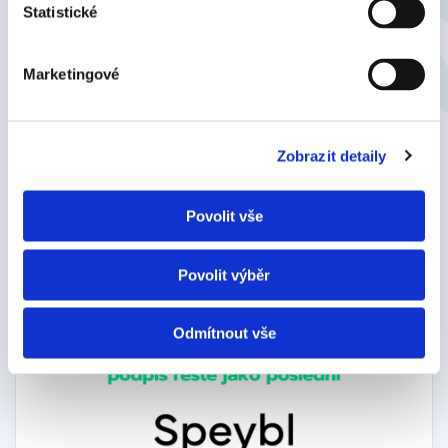
Statistické
Marketingové
Zobrazit detaily
Záznam webináře: Digitální oběh dokumentu aneb
Povolit vše
příběh jedné smlouvy
Povolit výběr
Odmítnout vše