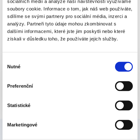
sociálních médií a analýze naší návštěvnosti využíváme
Pečeť zajišťuje integritu dokumentu podepsaného
soubory cookie. Informace o tom, jak náš web používáte,
elektronickým podpisem. Každý uzavřený dokument pak
sdílíme se svými partnery pro sociální média, inzerci a
potvrzuje
kvalifikované časové razítko
, které bezpečně
analýzy. Partneři tyto údaje mohou zkombinovat s
zaznamená čas uzavření dokumentu i u nezávislé certifikační
dalšími informacemi, které jste jim poskytli nebo které
autority.
získali v důsledku toho, že používáte jejich služby.
Výběr
Nutné
souhlasu
Líbil se vám článek? Sdílejte ho...
Preferenční
Statistické
Marketingové
Články