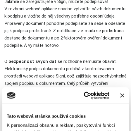
Jakmile se zaregistrujete v Signi, můžete podepisovat.
V rozhraní webové aplikace snadno vytvoříte návrh dokumentu
k podpisu a vložíte do něj všechny potřebné osobní údaje.
Připravený dokument pohodlně podepíšete za sebe a odešlete
jej k podpisu protistraně. Z notifikace v e-mailu se protistrana
dostane do dokumentu a po 2faktorovém ověření dokument
podepíše. A vy máte hotovo.
O
bezpečnost svých dat
se rozhodně nemusíte obávat.
Elektronický podpis dokumentu probíhá v kontrolovaném
prostředí webové aplikace Signi, což zajišťuje nezpochybnitelné
spojení podpisu s dokumentem. Celý průběh vytvoření
a podepisování dokumentu zachycují
detailní
logy
a vzniká
podrobná
auditní
stopa
.
Na rozdíl od většiny řešení elektronického podpisu používá
Tato webová stránka používá cookies
Signi technologii zamykání dokumentů pomocí
kvalifikované
K personalizaci obsahu a reklam, poskytování funkcí
elektronické
pečeti
. Ta se používá po každém podepisujícím.