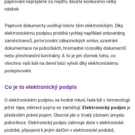
papírování nepřejdete co nejdřív, dáváte konkurenci velký
náskok.
Papírové dokumenty uvolňují místo těm elektronickým. Díky
elektronickému podpisu probíhá rychleji například onboarding
zaměstnanců, potvrzování zákaznických smluv, uzavírání
dokumentace na pobočkách, hromadné rozesílky dokumentů
nebo přeshraniční kontrakty. A to je jen zlomek toho, co
všechno vaši lidé na denní bázi vyřeší díky elektronickému
podepisování.
Co je to elektronický podpis
O elektronickém podpisu se hodně mluví, řada lidí v terminologii
ještě tápe, některé pojmy se zaměňují.
Elektronický
podpis
je
především právní pojem. Obecně jde o trvalý záznam úmyslu
jednotlivce. Elektronický podpis zahrnuje data v elektronické
podobě, připojená k jiným datům v elektronické podobě,