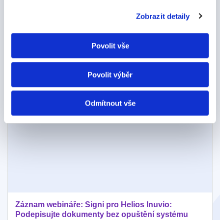
Digitalizace podepisování
a firemních procesů je naše téma.
Zobrazit detaily
Píšeme o tom, jak se posunout od papírů
k digitálním
dokumentům.
A ukazujeme, že to není zas taková věda.
Povolit vše
Zobrazit všechny články
Povolit výběr
Odmítnout vše
Záznam webináře: Signi pro Helios Inuvio:
Podepisujte dokumenty bez opuštění systému